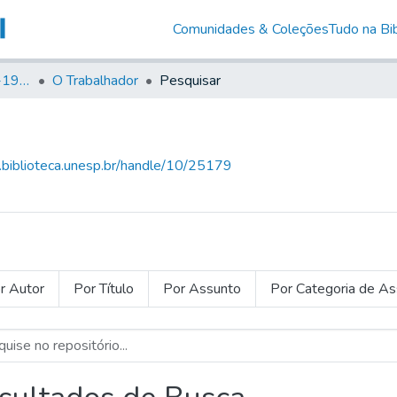
Comunidades & Coleções
Tudo na Bib
Canto Libertário (1906-1995)
O Trabalhador
Pesquisar
g.biblioteca.unesp.br/handle/10/25179
r Autor
Por Título
Por Assunto
Por Categoria de A