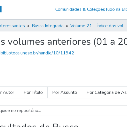
Comunidades & Coleções
Tudo na Bib
nteressantes
Busca Integrada
Volume 21 - Índice dos volumes anteriores (01 a 20)
s volumes anteriores (01 a 2
g.biblioteca.unesp.br/handle/10/11942
r Autor
Por Título
Por Assunto
Por Categoria de A