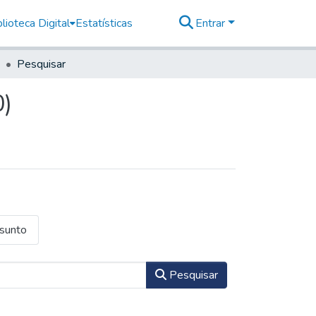
lioteca Digital
Estatísticas
Entrar
Pesquisar
0)
ssunto
Pesquisar