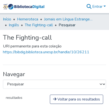
Entrar
Comunidades
&
Início
Hemeroteca
Jornais em Língua Estrangeira
Coleções
Inglês
The Fighting-call
Pesquisar
Tudo na
Biblioteca
The Fighting-call
Digital
Estatísticas
URI permanente para esta coleção
https://bibdig.biblioteca.unesp.br/handle/10/26211
Navegar
resultados
Voltar para os resultados