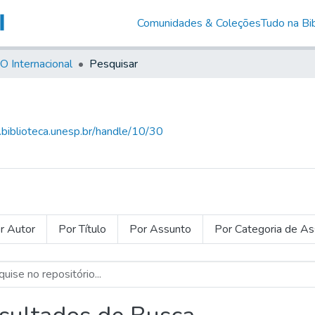
Comunidades & Coleções
Tudo na Bib
O Internacional
Pesquisar
g.biblioteca.unesp.br/handle/10/30
r Autor
Por Título
Por Assunto
Por Categoria de A