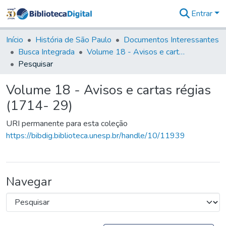
Entrar
Comunidades
&
Início
História de São Paulo
Documentos Interessantes
Coleções
Busca Integrada
Volume 18 - Avisos e cartas régias (1714- 29)
Tudo na
Pesquisar
Biblioteca
Digital
Volume 18 - Avisos e cartas régias
Estatísticas
(1714- 29)
URI permanente para esta coleção
https://bibdig.biblioteca.unesp.br/handle/10/11939
Navegar