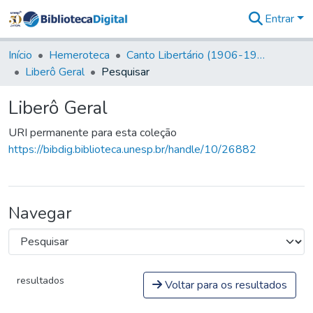
Entrar
Comunidades
&
Início
Hemeroteca
Canto Libertário (1906-1995)
Coleções
Liberô Geral
Pesquisar
Tudo na
Biblioteca
Liberô Geral
Digital
Estatísticas
URI permanente para esta coleção
https://bibdig.biblioteca.unesp.br/handle/10/26882
Navegar
resultados
Voltar para os resultados