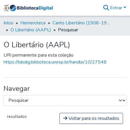
Entrar
Comunidades
&
Início
Hemeroteca
Canto Libertário (1906-1995)
Coleções
O Libertário (AAPL)
Pesquisar
Tudo na
Biblioteca
O Libertário (AAPL)
Digital
Estatísticas
URI permanente para esta coleção
https://bibdig.biblioteca.unesp.br/handle/10/27548
Navegar
resultados
Voltar para os resultados