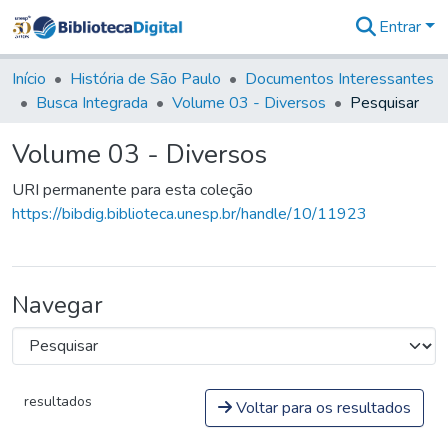
Entrar
Comunidades
&
Início
História de São Paulo
Documentos Interessantes
Coleções
Busca Integrada
Volume 03 - Diversos
Pesquisar
Tudo na
Biblioteca
Volume 03 - Diversos
Digital
Estatísticas
URI permanente para esta coleção
https://bibdig.biblioteca.unesp.br/handle/10/11923
Navegar
resultados
Voltar para os resultados