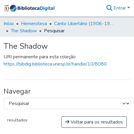
Entrar
Comunidades
&
Início
Hemeroteca
Canto Libertário (1906-1995)
Coleções
The Shadow
Pesquisar
Tudo na
Biblioteca
The Shadow
Digital
Estatísticas
URI permanente para esta coleção
https://bibdig.biblioteca.unesp.br/handle/10/8080
Navegar
resultados
Voltar para os resultados