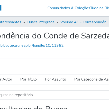
Comunidades & Coleções
Tudo na Bib
nteressantes
Busca Integrada
Volume 41 - Correspondência do Conde de Sarzedas (1732- 1736)
ndência do Conde de Sarzed
g.biblioteca.unesp.br/handle/10/11962
r Autor
Por Título
Por Assunto
Por Categoria de A