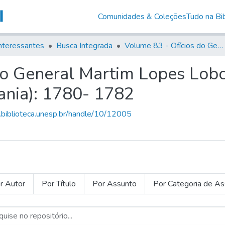
Comunidades & Coleções
Tudo na Bib
nteressantes
Busca Integrada
Volume 83 - Ofícios do General Martim Lopes Lobo de Saldanha (Governador da Capitania): 1780- 1782
do General Martim Lopes Lob
ania): 1780- 1782
g.biblioteca.unesp.br/handle/10/12005
r Autor
Por Título
Por Assunto
Por Categoria de A