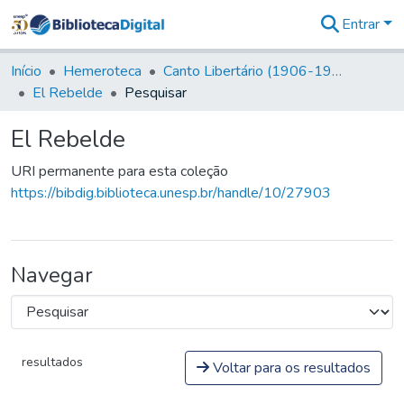
Entrar
Comunidades
&
Início
Hemeroteca
Canto Libertário (1906-1995)
Coleções
El Rebelde
Pesquisar
Tudo na
Biblioteca
El Rebelde
Digital
Estatísticas
URI permanente para esta coleção
https://bibdig.biblioteca.unesp.br/handle/10/27903
Navegar
resultados
Voltar para os resultados