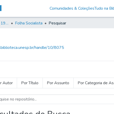
Comunidades & Coleções
Tudo na Bib
Canto Libertário (1906-1995)
Folha Socialista
Pesquisar
g.biblioteca.unesp.br/handle/10/8075
r Autor
Por Título
Por Assunto
Por Categoria de A