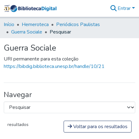
Entrar
Comunidades
&
Início
Hemeroteca
Periódicos Paulistas
Coleções
Guerra Sociale
Pesquisar
Tudo na
Biblioteca
Guerra Sociale
Digital
Estatísticas
URI permanente para esta coleção
https://bibdig.biblioteca.unesp.br/handle/10/21
Navegar
resultados
Voltar para os resultados