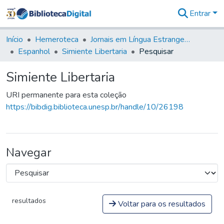
Entrar
Comunidades
&
Início
Hemeroteca
Jornais em Língua Estrangeira
Coleções
Espanhol
Simiente Libertaria
Pesquisar
Tudo na
Biblioteca
Simiente Libertaria
Digital
Estatísticas
URI permanente para esta coleção
https://bibdig.biblioteca.unesp.br/handle/10/26198
Navegar
resultados
Voltar para os resultados