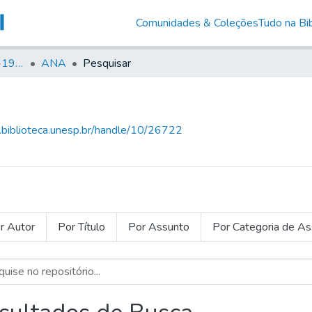
Comunidades & Coleções
Tudo na Bib
Canto Libertário (1906-1995)
ANA
Pesquisar
g.biblioteca.unesp.br/handle/10/26722
r Autor
Por Título
Por Assunto
Por Categoria de A