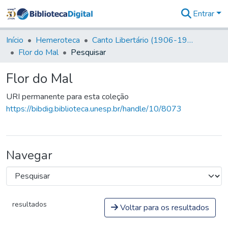
Entrar
Comunidades
&
Início
Hemeroteca
Canto Libertário (1906-1995)
Coleções
Flor do Mal
Pesquisar
Tudo na
Biblioteca
Flor do Mal
Digital
Estatísticas
URI permanente para esta coleção
https://bibdig.biblioteca.unesp.br/handle/10/8073
Navegar
resultados
Voltar para os resultados