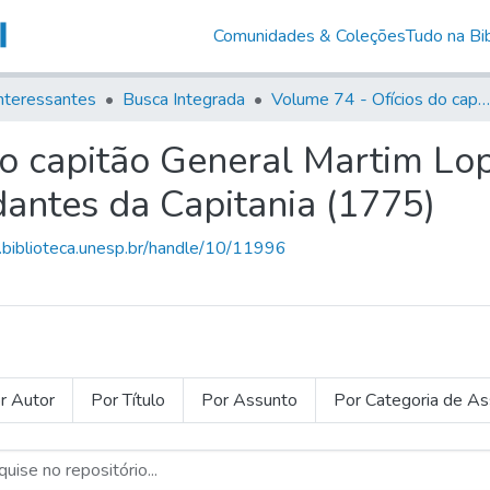
Comunidades & Coleções
Tudo na Bib
nteressantes
Busca Integrada
Volume 74 - Ofícios do capitão General Martim Lopes Lobo de Saldanha às Câmaras e Comandantes da Capitania (1775)
do capitão General Martim Lo
ntes da Capitania (1775)
g.biblioteca.unesp.br/handle/10/11996
r Autor
Por Título
Por Assunto
Por Categoria de A