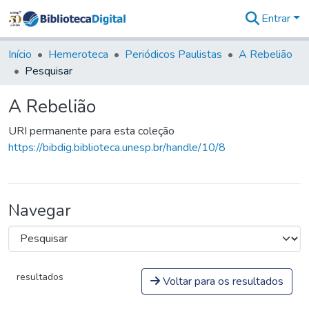
Entrar
Comunidades
&
Início
Hemeroteca
Periódicos Paulistas
A Rebelião
Coleções
Pesquisar
Tudo na
Biblioteca
A Rebelião
Digital
Estatísticas
URI permanente para esta coleção
https://bibdig.biblioteca.unesp.br/handle/10/8
Navegar
resultados
Voltar para os resultados