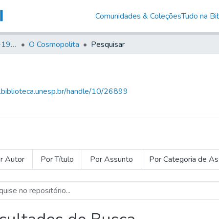
Comunidades & Coleções
Tudo na Bib
Canto Libertário (1906-1995)
O Cosmopolita
Pesquisar
g.biblioteca.unesp.br/handle/10/26899
r Autor
Por Título
Por Assunto
Por Categoria de A