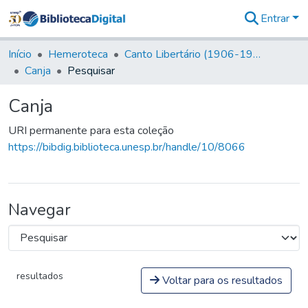
Entrar
Comunidades
&
Início
Hemeroteca
Canto Libertário (1906-1995)
Coleções
Canja
Pesquisar
Tudo na
Biblioteca
Canja
Digital
Estatísticas
URI permanente para esta coleção
https://bibdig.biblioteca.unesp.br/handle/10/8066
Navegar
resultados
Voltar para os resultados