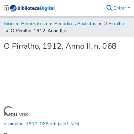
Entrar
Comunidades
&
Início
Hemeroteca
Periódicos Paulistas
O Pirralho
Coleções
O Pirralho, 1912, Anno II, n. 068
Tudo na
Biblioteca
O Pirralho, 1912, Anno II, n. 068
Digital
Estatísticas
Carregando...
Arquivos
o-pirralho-1912-068.pdf
(4,51 MB)