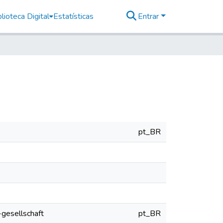
lioteca Digital
Estatísticas
Entrar
pt_BR
-gesellschaft
pt_BR