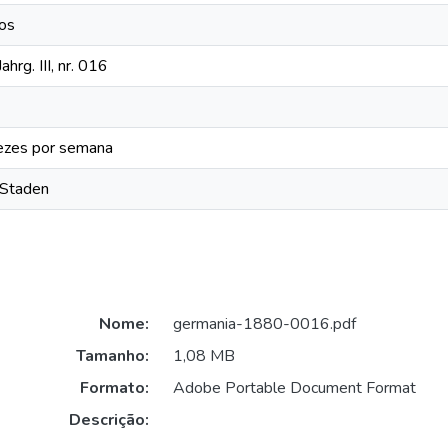
cos
hrg. III, nr. 016
ezes por semana
-Staden
Nome:
germania-1880-0016.pdf
Tamanho:
1,08 MB
Formato:
Adobe Portable Document Format
Descrição: