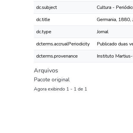
dc.subject
Cultura - Periódi
dc.title
Germania, 1880, Ja
dc.type
Jornal
dcterms.accrualPeriodicity
Publicado duas v
dcterms.provenance
Instituto Martius
Arquivos
Pacote original
Agora exibindo
1 - 1 de 1