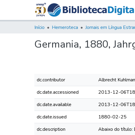
Início
Hemeroteca
Germania, 1880, Jahrg.
dc.contributor
Albrecht Kuhlman
dc.date.accessioned
2013-12-06T18
dc.date.available
2013-12-06T18
dc.date.issued
1880-02-25
dc.description
Abaixo do título: