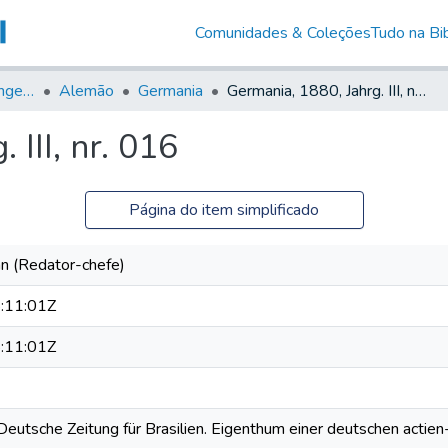
Comunidades & Coleções
Tudo na Bib
Jornais em Língua Estrangeira
Alemão
Germania
Germania, 1880, Jahrg. III, nr. 016
 III, nr. 016
Página do item simplificado
n (Redator-chefe)
:11:01Z
:11:01Z
 Deutsche Zeitung für Brasilien. Eigenthum einer deutschen actien