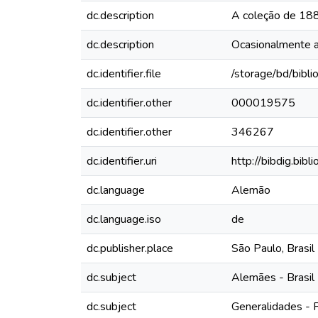
dc.description
A coleção de 1880
dc.description
Ocasionalmente 
dc.identifier.file
/storage/bd/bibl
dc.identifier.other
000019575
dc.identifier.other
346267
dc.identifier.uri
http://bibdig.bib
dc.language
Alemão
dc.language.iso
de
dc.publisher.place
São Paulo, Brasil
dc.subject
Alemães - Brasil 
dc.subject
Generalidades - 