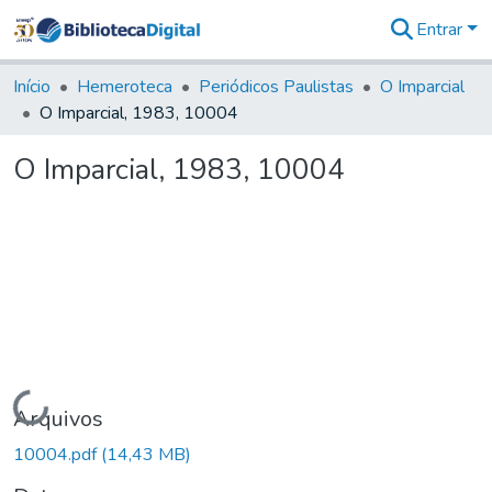
Entrar
Comunidades
&
Início
Hemeroteca
Periódicos Paulistas
O Imparcial
Coleções
O Imparcial, 1983, 10004
Tudo na
Biblioteca
O Imparcial, 1983, 10004
Digital
Estatísticas
Carregando...
Arquivos
10004.pdf
(14,43 MB)