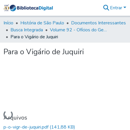
Entrar
Comunidades
&
Início
História de São Paulo
Documentos Interessantes
Coleções
Busca Integrada
Volume 92 - Ofícios do General D. Luiz aos diversos funcionários da Capitania (1768- 1772)
Tudo na
Para o Vigário de Juquiri
Biblioteca
Digital
Para o Vigário de Juquiri
Estatísticas
Carregando...
Arquivos
p-o-vigr-de-juquiri.pdf
(141,88 KB)