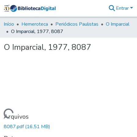
Entrar
Comunidades
&
Início
Hemeroteca
Periódicos Paulistas
O Imparcial
Coleções
O Imparcial, 1977, 8087
Tudo na
Biblioteca
O Imparcial, 1977, 8087
Digital
Estatísticas
Carregando...
Arquivos
8087.pdf
(16,51 MB)