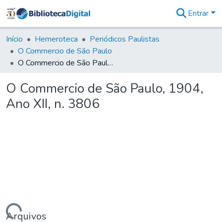
Entrar
Comunidades
&
Início
Hemeroteca
Periódicos Paulistas
Coleções
O Commercio de São Paulo
Tudo na
O Commercio de São Paulo, 1904, Ano XII, n. 3806
Biblioteca
Digital
O Commercio de São Paulo, 1904,
Estatísticas
Ano XII, n. 3806
Arquivos