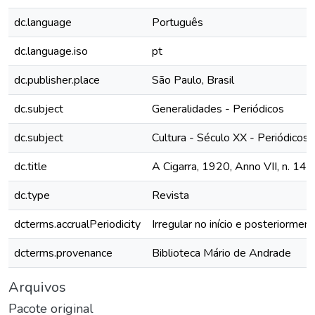
dc.language
Português
dc.language.iso
pt
dc.publisher.place
São Paulo, Brasil
dc.subject
Generalidades - Periódicos
dc.subject
Cultura - Século XX - Periódicos
dc.title
A Cigarra, 1920, Anno VII, n. 145
dc.type
Revista
dcterms.accrualPeriodicity
Irregular no início e posteriormen
dcterms.provenance
Biblioteca Mário de Andrade
Arquivos
Pacote original