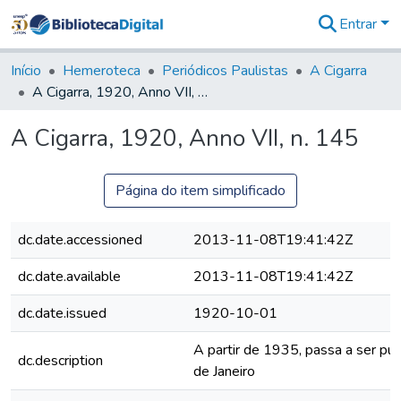
Entrar
Comunidades
&
Início
Hemeroteca
Periódicos Paulistas
A Cigarra
Coleções
A Cigarra, 1920, Anno VII, n. 145
Tudo na
Biblioteca
A Cigarra, 1920, Anno VII, n. 145
Digital
Estatísticas
Página do item simplificado
dc.date.accessioned
2013-11-08T19:41:42Z
dc.date.available
2013-11-08T19:41:42Z
dc.date.issued
1920-10-01
A partir de 1935, passa a ser pub
dc.description
de Janeiro