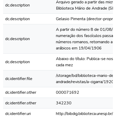
Arquivo gerado a partir das micro
dc.description
Biblioteca Mário de Andrade (SP
dc.description
Gelasio Pimenta (director-proprie
A partir do número 8 de 01/08/1
numeração dos fascículos passa 
dc.description
números romanos, retornando a 
arábicos em 19/04/1906
Abaixo do título: Publica-se nos 
dc.description
cada mez
/storage/bd/biblioteca-mario-de-
dc.identifier.file
andrade/revistas/a-cigarra/1920
dc.identifier.other
000071692
dc.identifier.other
342230
dc.identifier.uri
http://bibdig.biblioteca.unesp.br