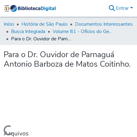
Entrar
Comunidades
&
Início
História de São Paulo
Documentos Interessantes
Coleções
Busca Integrada
Volume 81 - Ofícios do General Martim Lopes de Saldanha (Governador da Capitania)
Tudo na
Para o Dr. Ouvidor de Parnaguá Antonio Barboza de Matos Coitinho.
Biblioteca
Digital
Para o Dr. Ouvidor de Parnaguá
Estatísticas
Antonio Barboza de Matos Coitinho.
Carregando...
Arquivos