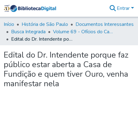
Entrar
Comunidades
&
Início
História de São Paulo
Documentos Interessantes
Coleções
Busca Integrada
Volume 69 - Ofícios do Capitão D. Luiz Antonio de Souza Botelho Mourão aos Vice-Reis e Ministros (1771-1772)
Tudo na
Edital do Dr. Intendente porque faz público estar aberta a Casa de Fundição e quem tiver Ouro, venha manifestar nela
Biblioteca
Digital
Edital do Dr. Intendente porque faz
Estatísticas
público estar aberta a Casa de
Fundição e quem tiver Ouro, venha
manifestar nela