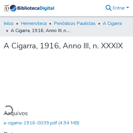
Entrar
Comunidades
&
Início
Hemeroteca
Periódicos Paulistas
A Cigarra
Coleções
A Cigarra, 1916, Anno III, n. XXXIX
Tudo na
Biblioteca
A Cigarra, 1916, Anno III, n. XXXIX
Digital
Estatísticas
gando...
Arquivos
a-cigarra-1916-0039.pdf
(4,94 MB)