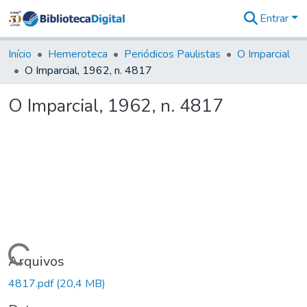
Entrar
Comunidades
&
Início
Hemeroteca
Periódicos Paulistas
O Imparcial
Coleções
O Imparcial, 1962, n. 4817
Tudo na
Biblioteca
O Imparcial, 1962, n. 4817
Digital
Estatísticas
Carregando...
Arquivos
4817.pdf
(20,4 MB)