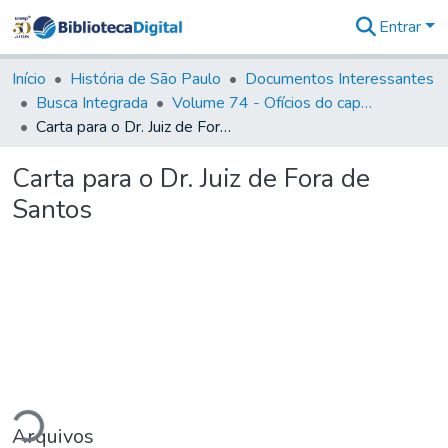
Entrar
Comunidades
&
Início
História de São Paulo
Documentos Interessantes
Coleções
Busca Integrada
Volume 74 - Ofícios do capitão General Martim Lopes Lobo de Saldanha às Câmaras e Comandantes da Capitania (1775)
Tudo na
Carta para o Dr. Juiz de Fora de Santos
Biblioteca
Digital
Carta para o Dr. Juiz de Fora de
Estatísticas
Santos
ando...
Arquivos