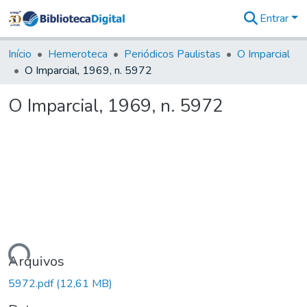
Entrar
Comunidades
&
Início
Hemeroteca
Periódicos Paulistas
O Imparcial
Coleções
O Imparcial, 1969, n. 5972
Tudo na
Biblioteca
O Imparcial, 1969, n. 5972
Digital
Estatísticas
rregando...
Arquivos
5972.pdf
(12,61 MB)