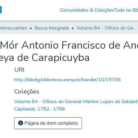
Comunidades & Coleções
Tudo na Bib
nteressantes
Busca Integrada
Volume 84 - Ofícios do General Martins Lopes de Saldanha (Governador da Capitania): 1782- 1786
 Mór Antonio Francisco de An
eya de Carapicuyba
URI
http://bibdig.biblioteca.unesp.br/handle/10/19336
Coleções
Volume 84 - Ofícios do General Martins Lopes de Saldan
Capitania): 1782- 1786
Página do item completo