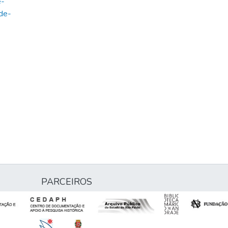
e-
de-
PARCEIROS