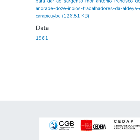
para-dar-ao-sargento-mor-antonio-francisco-d
andrade-doze-indios-trabalhadores-da-aldeya-
carapicuyba
(126,81 KB)
Data
1961