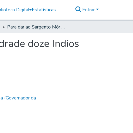
lioteca Digital
Estatísticas
Entrar
Para dar ao Sargento Mór Antonio Francisco de Andrade doze Indios trabalhadores da Aldeya de Carapicuyba
drade doze Indios
ha (Governador da