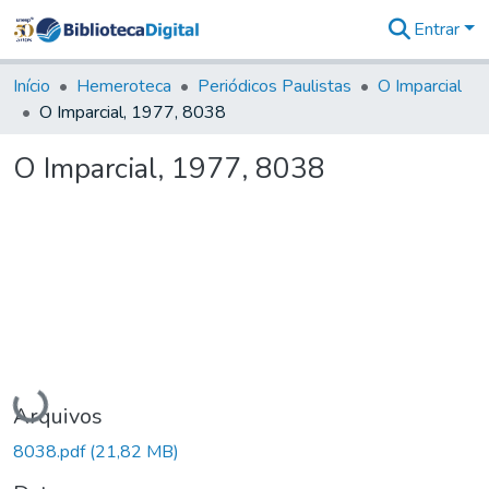
Entrar
Comunidades
&
Início
Hemeroteca
Periódicos Paulistas
O Imparcial
Coleções
O Imparcial, 1977, 8038
Tudo na
Biblioteca
O Imparcial, 1977, 8038
Digital
Estatísticas
Carregando...
Arquivos
8038.pdf
(21,82 MB)