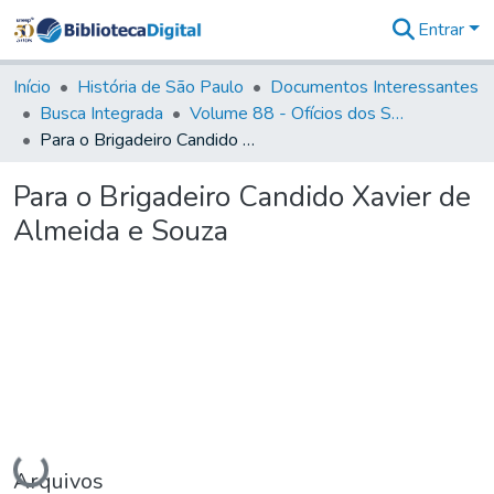
Entrar
Comunidades
&
Início
História de São Paulo
Documentos Interessantes
Coleções
Busca Integrada
Volume 88 - Ofícios dos Senhores Governadores Interinos da Capitania de São Paulo (1817- 1819)
Tudo na
Para o Brigadeiro Candido Xavier de Almeida e Souza
Biblioteca
Digital
Para o Brigadeiro Candido Xavier de
Estatísticas
Almeida e Souza
Carregando...
Arquivos