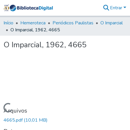
Entrar
Comunidades
&
Início
Hemeroteca
Periódicos Paulistas
O Imparcial
Coleções
O Imparcial, 1962, 4665
Tudo na
Biblioteca
O Imparcial, 1962, 4665
Digital
Estatísticas
Carregando...
Arquivos
4665.pdf
(10,01 MB)