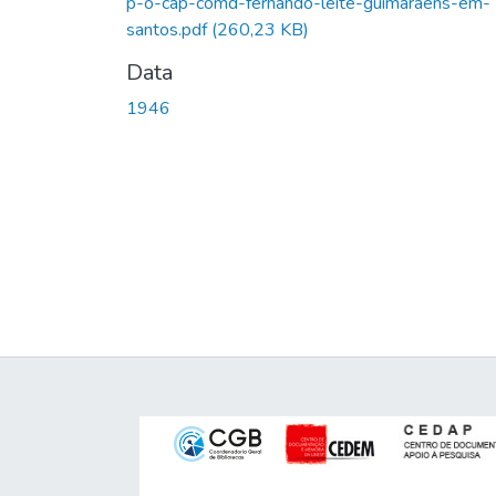
p-o-cap-comd-fernando-leite-guimaraens-em-
santos.pdf
(260,23 KB)
Data
1946