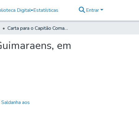
lioteca Digital
Estatísticas
Entrar
Carta para o Capitão Comandante Fernando Leite Guimaraens, em Santos
Guimaraens, em
e Saldanha aos