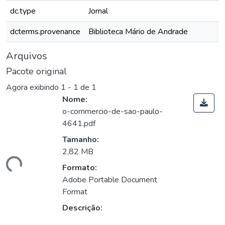
dc.type
Jornal
dcterms.provenance
Biblioteca Mário de Andrade
Arquivos
Pacote original
Agora exibindo
1 - 1 de 1
Nome:
o-commercio-de-sao-paulo-
4641.pdf
Tamanho:
2,82 MB
gando...
Formato:
Adobe Portable Document
Format
Descrição: