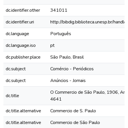
dc.identifier.other
341011
dc.identifier.uri
http://bibdig.biblioteca.unesp.br/hand
dc.language
Português
dc.language.iso
pt
dc.publisher.place
São Paulo, Brasil
dc.subject
Comércio - Periódicos
dc.subject
Anúncios - Jornais
O Commercio de São Paulo, 1906, Ano 
dc.title
4641
dc.title.alternative
Commercio de S. Paulo
dc.title.alternative
Commercio de São Paulo