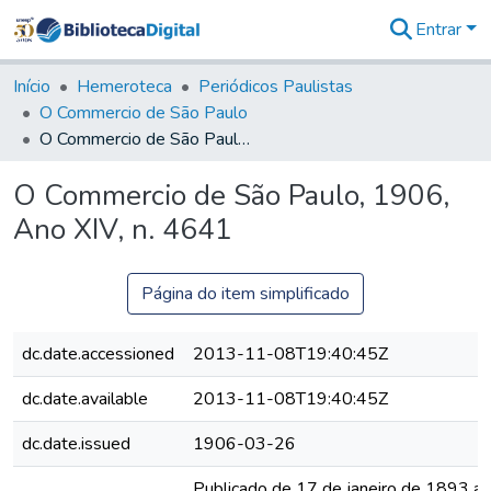
Entrar
Comunidades
&
Início
Hemeroteca
Periódicos Paulistas
Coleções
O Commercio de São Paulo
Tudo na
O Commercio de São Paulo, 1906, Ano XIV, n. 4641
Biblioteca
Digital
O Commercio de São Paulo, 1906,
Estatísticas
Ano XIV, n. 4641
Página do item simplificado
dc.date.accessioned
2013-11-08T19:40:45Z
dc.date.available
2013-11-08T19:40:45Z
dc.date.issued
1906-03-26
Publicado de 17 de janeiro de 1893 a