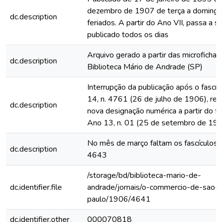
dezembro de 1907 de terça a domingo
dc.description
feriados. A partir do Ano VII, passa a s
publicado todos os dias
Arquivo gerado a partir das microfichas
dc.description
Biblioteca Mário de Andrade (SP)
Interrupção da publicação após o fascí
14, n. 4761 (26 de julho de 1906), rein
dc.description
nova designação numérica a partir do fa
Ano 13, n. 01 (25 de setembro de 19
No mês de março faltam os fascículos
dc.description
4643
/storage/bd/biblioteca-mario-de-
dc.identifier.file
andrade/jornais/o-commercio-de-sao-
paulo/1906/4641
dc.identifier.other
000070818