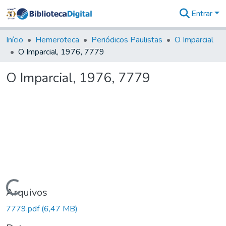
Entrar
Comunidades
&
Início
Hemeroteca
Periódicos Paulistas
O Imparcial
Coleções
O Imparcial, 1976, 7779
Tudo na
Biblioteca
O Imparcial, 1976, 7779
Digital
Estatísticas
Carregando...
Arquivos
7779.pdf
(6,47 MB)