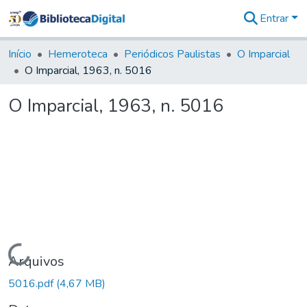
Entrar
Comunidades
&
Início
Hemeroteca
Periódicos Paulistas
O Imparcial
Coleções
O Imparcial, 1963, n. 5016
Tudo na
Biblioteca
O Imparcial, 1963, n. 5016
Digital
Estatísticas
Carregando...
Arquivos
5016.pdf
(4,67 MB)