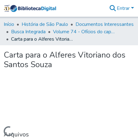
Entrar
Comunidades
&
Início
História de São Paulo
Documentos Interessantes
Coleções
Busca Integrada
Volume 74 - Ofícios do capitão General Martim Lopes Lobo de Saldanha às Câmaras e Comandantes da Capitania (1775)
Tudo na
Carta para o Alferes Vitoriano dos Santos Souza
Biblioteca
Digital
Carta para o Alferes Vitoriano dos
Estatísticas
Santos Souza
Carregando...
Arquivos