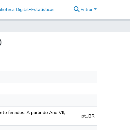
lioteca Digital
Estatísticas
Entrar
0
o feriados. A partir do Ano VII,
pt_BR