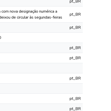
pt_BR
ia com nova designação numérica a
pt_BR
deixou de circular às segundas-feiras
pt_BR
0
pt_BR
pt_BR
pt_BR
pt_BR
pt_BR