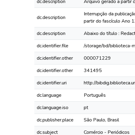
dc.description
Arquivo gerado a partir 
Interrupção da publicaçã
dc.description
partir do fascículo Ano 
dc.description
Abaixo do título : Redac
dc.identifier.file
/storage/bd/biblioteca
dc.identifier.other
000071229
dc.identifier.other
341495
dc.identifier.uri
http://bibdig.biblioteca
dc.language
Português
dc.language.iso
pt
dc.publisher.place
São Paulo, Brasil
dc.subject
Comércio - Periódicos