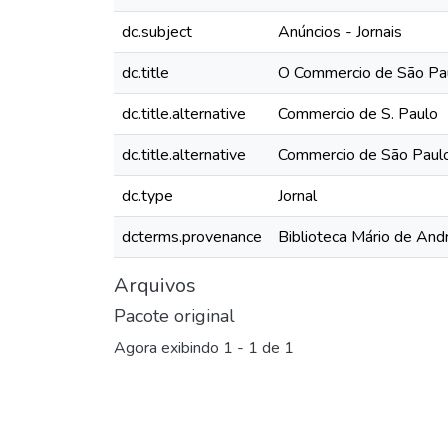
dc.subject
Anúncios - Jornais
dc.title
O Commercio de São Pau
dc.title.alternative
Commercio de S. Paulo
dc.title.alternative
Commercio de São Paul
dc.type
Jornal
dcterms.provenance
Biblioteca Mário de And
Arquivos
Pacote original
Agora exibindo
1 - 1 de 1