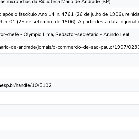
das microfichas da Biblioteca Mário de Andrade (SP)
o após o fascículo Ano 14, n. 4761 (26 de julho de 1906), reinic
13, n. 01 (25 de setembro de 1906). A partir desta data, o jornal 
tor-chefe - Olympio Lima, Redactor-secretario - Arlindo Leal
-mario-de-andrade/jornais/o-commercio-de-sao-paulo/1907/023
.unesp.br/handle/10/5192