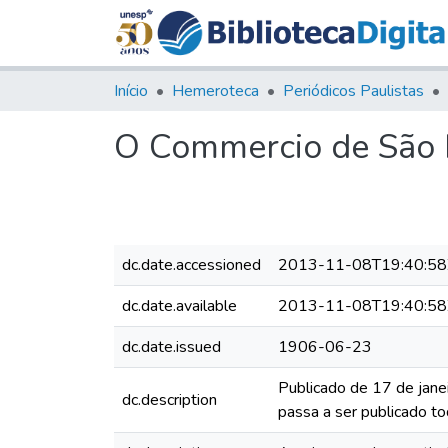
Início
Hemeroteca
Periódicos Paulistas
O Commercio de São P
dc.date.accessioned
2013-11-08T19:40:58
dc.date.available
2013-11-08T19:40:58
dc.date.issued
1906-06-23
Publicado de 17 de jane
dc.description
passa a ser publicado to