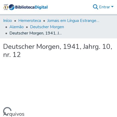
Entrar
Comunidades
&
Início
Hemeroteca
Jornais em Língua Estrangeira
Coleções
Alemão
Deutscher Morgen
Tudo na
Deutscher Morgen, 1941, Jahrg. 10, nr. 12
Biblioteca
Digital
Deutscher Morgen, 1941, Jahrg. 10,
Estatísticas
nr. 12
Arquivos