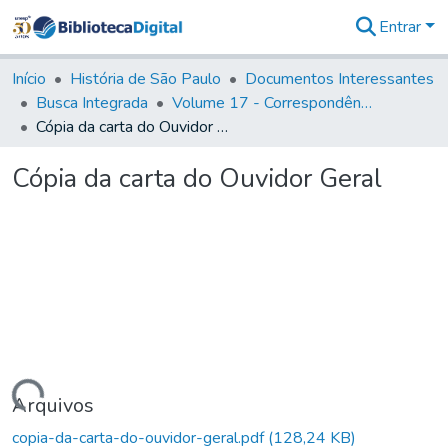
Entrar
Comunidades
&
Início
História de São Paulo
Documentos Interessantes
Coleções
Busca Integrada
Volume 17 - Correspondência do Vice-Rei, de Martim Lopes Lobo e outros (1775- 9)
Tudo na
Cópia da carta do Ouvidor Geral
Biblioteca
Digital
Cópia da carta do Ouvidor Geral
Estatísticas
Carregando...
Arquivos
copia-da-carta-do-ouvidor-geral.pdf
(128,24 KB)