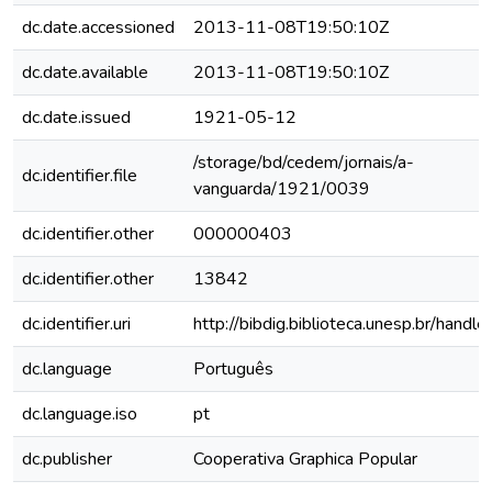
dc.date.accessioned
2013-11-08T19:50:10Z
dc.date.available
2013-11-08T19:50:10Z
dc.date.issued
1921-05-12
/storage/bd/cedem/jornais/a-
dc.identifier.file
vanguarda/1921/0039
dc.identifier.other
000000403
dc.identifier.other
13842
dc.identifier.uri
http://bibdig.biblioteca.unesp.br/hand
dc.language
Português
dc.language.iso
pt
dc.publisher
Cooperativa Graphica Popular