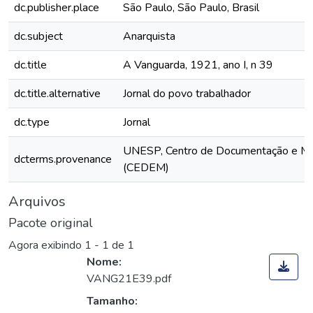
dc.publisher.place
São Paulo, São Paulo, Brasil
dc.subject
Anarquista
dc.title
A Vanguarda, 1921, ano I, n 39
dc.title.alternative
Jornal do povo trabalhador
dc.type
Jornal
UNESP, Centro de Documentação e M
dcterms.provenance
(CEDEM)
Arquivos
Pacote original
Agora exibindo
1 - 1 de 1
Nome:
VANG21E39.pdf
Tamanho: