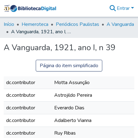
Entrar
Comunidades
&
Início
Hemeroteca
Periódicos Paulistas
A Vanguarda
Coleções
A Vanguarda, 1921, ano I, n 39
Tudo na
Biblioteca
A Vanguarda, 1921, ano I, n 39
Digital
Estatísticas
Página do item simplificado
dc.contributor
Motta Assunção
dc.contributor
Astrojildo Pereira
dc.contributor
Everardo Dias
dc.contributor
Adalberto Vianna
dc.contributor
Ruy Ribas