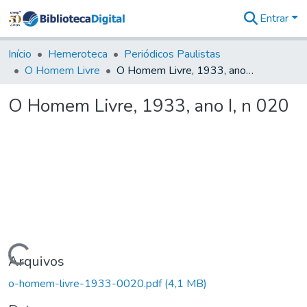
Entrar
Comunidades
&
Início
Hemeroteca
Periódicos Paulistas
Coleções
O Homem Livre
O Homem Livre, 1933, ano I, n 020
Tudo na
Biblioteca
O Homem Livre, 1933, ano I, n 020
Digital
Estatísticas
Carregando...
Arquivos
o-homem-livre-1933-0020.pdf
(4,1 MB)