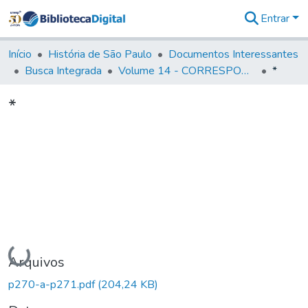
Entrar
Comunidades
&
Início
História de São Paulo
Documentos Interessantes
Coleções
Busca Integrada
Volume 14 - CORRESPONDENCIAS DIVERSAS
*
Tudo na
Biblioteca
*
Digital
Estatísticas
Carregando...
Arquivos
p270-a-p271.pdf
(204,24 KB)