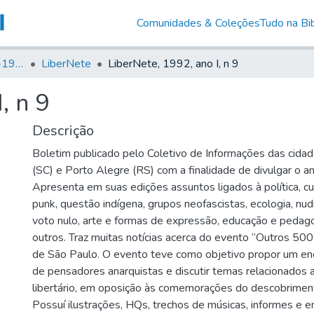
Comunidades & Coleções
Tudo na Bib
Canto Libertário (1906-1995)
LiberNete
LiberNete, 1992, ano I, n 9
, n 9
Descrição
Boletim publicado pelo Coletivo de Informações das cidad
(SC) e Porto Alegre (RS) com a finalidade de divulgar o an
Apresenta em suas edições assuntos ligados à política, c
punk, questão indígena, grupos neofascistas, ecologia, nud
voto nulo, arte e formas de expressão, educação e pedagog
outros. Traz muitas notícias acerca do evento “Outros 500
de São Paulo. O evento teve como objetivo propor um enc
de pensadores anarquistas e discutir temas relacionados
libertário, em oposição às comemorações do descobrimen
Possuí ilustrações, HQs, trechos de músicas, informes e e