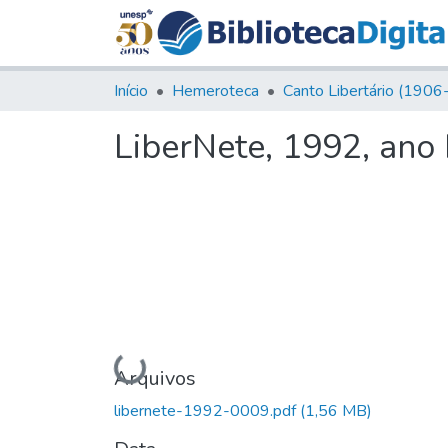
Início
Hemeroteca
LiberNete, 1992, ano I
Carregando...
Arquivos
libernete-1992-0009.pdf
(1,56 MB)